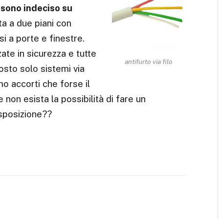
 sono indeciso su
etta a due piani con
i a porte e finestre.
zzate in sicurezza e tutte
antifurto via filo
sto solo sistemi via
mo accorti che forse il
 non esista la possibilità di fare un
isposizione??