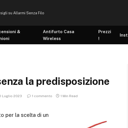
sigli su Allarmi Senza Filo
censioni &
Antifurto Casa
Prezzi
Inst
nioni
Wireless
!
senza la predisposizione
0 Luglio 2023
1 commento
1 Min Read
o per la scelta di un