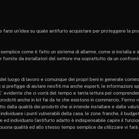
 e farsi un’idea su quale antifurto acquistare per proteggere la pr
e semplice come è fatto un sistema di allarme, come si installa e si
 fornite da installatori del settore ma soprattutto da un confront
del luogo di lavoro e comunque dei propri beni in generale cominc
si prefigge di aiutare neofiti ma anche esperti, le informazioni s
. E’ evidente che ci vorrà del tempo e tanta lettura per comprend
i prodotti anche in kit fai da te che esistono in commercio. Fermo
o dalla qualità dei prodotti che si intende installare e dalle valut
ividuare i punti vulnerabili della casa, le zone franche, il budge
e ed individuato l’antifurto adatto è indispensabile capire il funz
 buona qualità ed allo stesso tempo semplice da utilizzare vi farà 