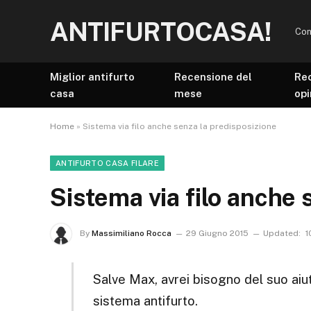
ANTIFURTOCASA!
Con
Miglior antifurto
Recensione del
Re
casa
mese
opi
Home
»
Sistema via filo anche senza la predisposizione
ANTIFURTO CASA FILARE
Sistema via filo anche 
By
Massimiliano Rocca
29 Giugno 2015
Updated:
1
Salve Max, avrei bisogno del suo aiut
sistema antifurto.