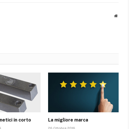
Websit
etici in corto
La migliore marca
6
26 Ottobre 2016