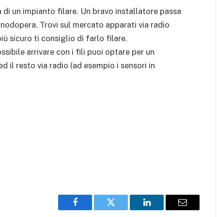
sa di un impianto filare. Un bravo installatore passa
anodopera. Trovi sul mercato apparati via radio
iù sicuro ti consiglio di farlo filare.
ibile arrivare con i fili puoi optare per un
ed il resto via radio (ad esempio i sensori in
Facebook
Twitter
LinkedIn
Email