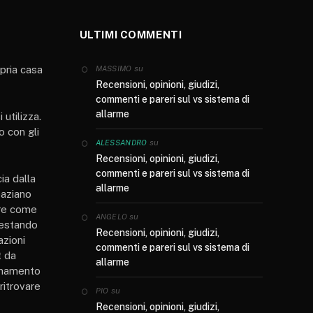
ULTIMI COMMENTI
opria casa
su
MASSIMO
Recensioni, opinioni, giudizi,
commenti e pareri sul vs sistema di
allarme
 utilizza.
o con gli
su
ALESSANDRO
Recensioni, opinioni, giudizi,
commenti e pareri sul vs sistema di
ia dalla
allarme
paziano
ere come
su
ANGELO
 restando
Recensioni, opinioni, giudizi,
azioni
commenti e pareri sul vs sistema di
t da
allarme
ionamento
ritrovare
su
PIO
Recensioni, opinioni, giudizi,