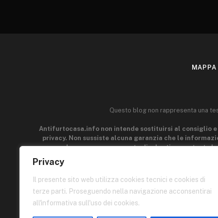
MAPPA 
Questo blog non rappresenta una testa
Antifurtocasa.info non intende sostituirsi al consiglio e 
privacy. Non sussiste alcuna garanzia che le informazio
generale e a scopo puramente divulgativo, pertanto le
acquisire la manualità e l'esperienza indispensabili per il
Privacy
parti connesse a Antifurtocasa.info può esser ritenuto r
p
Il presente sito web utilizza cookies tecnici e cookies di
terze parti. Proseguendo nella navigazione acconsentirai
Quest
all'informativa sull'uso dei cookies.
I contenuti di queste pagine sono di proprietà dell'autore e