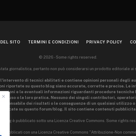
DEL SITO
TERMINI E CONDIZIONI
PRIVACY POLICY
CO
© 2026 - Some rights reserved.
ta giornalistica, pertanto non può considerarsi un prodotto editoriale ai 
l'intervento di tecnici abilitati e contiene opinioni personali degli au
ni riportate su questo blog siano accurate, corrette e precise. Le i
 nozioni e le eventuali informazioni riguardanti procedure tecniche 
 loro uso o la loro pratica. Nessuno dei singoli contributori, operator
esponsabile dei risultati o le conseguenze di un qualsiasi utilizzo o 
ubblicate su questo forum/blog. Il sito contiene contenuti pubblicitar
o blog è pubblicato sotto una Licenza Creative Commons. Some rights res
 sono pubblicati con una Licenza Creative Commons "Attribuzione-Non comme