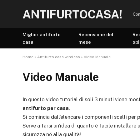
ANTIFURTOCASA!
Con
Miglior antifurto
Recensione del
Re
casa
mese
opi
Home
»
Antifurto casa wireless
»
Video Manuale
Video Manuale
In questo video tutorial di soli 3 minuti viene mo
antifurto per casa
.
Si comincia dall’elencare i componenti scelti per 
Serve a farsi un’idea di quanto è facile installare 
sicurezza né alla qualità!