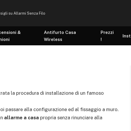
sigli su Allarmi Senza Filo
censioni &
Antifurto Casa
Prezzi
Inst
nioni
Wireless
!
strata la procedura di installazione di un famoso
poi passare alla configurazione ed al fissaggio a muro.
un
allarme a casa
propria senza rinunciare alla