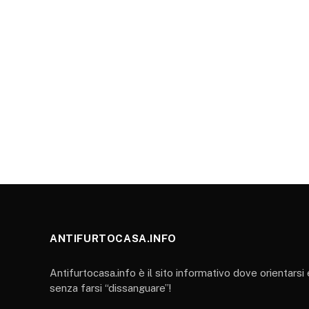
ANTIFURTOCASA.INFO
Antifurtocasa.info è il sito informativo dove orientarsi
senza farsi “dissanguare”!