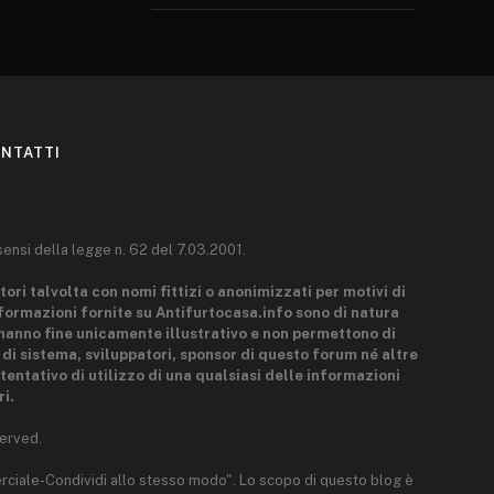
NTATTI
sensi della legge n. 62 del 7.03.2001.
tori talvolta con nomi fittizi o anonimizzati per motivi di
nformazioni fornite su Antifurtocasa.info sono di natura
hanno fine unicamente illustrativo e non permettono di
i di sistema, sviluppatori, sponsor di questo forum né altre
tentativo di utilizzo di una qualsiasi delle informazioni
i.
erved.
rciale-Condividi allo stesso modo". Lo scopo di questo blog è