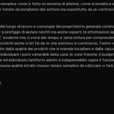
e semplice come è fatto un sistema di allarme, come si installa e si
 fornite da installatori del settore ma soprattutto da un confront
del luogo di lavoro e comunque dei propri beni in generale cominc
si prefigge di aiutare neofiti ma anche esperti, le informazioni s
. E’ evidente che ci vorrà del tempo e tanta lettura per comprend
i prodotti anche in kit fai da te che esistono in commercio. Fermo
o dalla qualità dei prodotti che si intende installare e dalle valut
ividuare i punti vulnerabili della casa, le zone franche, il budge
e ed individuato l’antifurto adatto è indispensabile capire il funz
 buona qualità ed allo stesso tempo semplice da utilizzare vi farà 
.