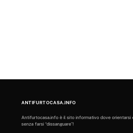
ANTIFURTOCASA.INFO
Antifurtocasa.info è il sito informativo dove orientarsi
senza farsi “dissanguare”!