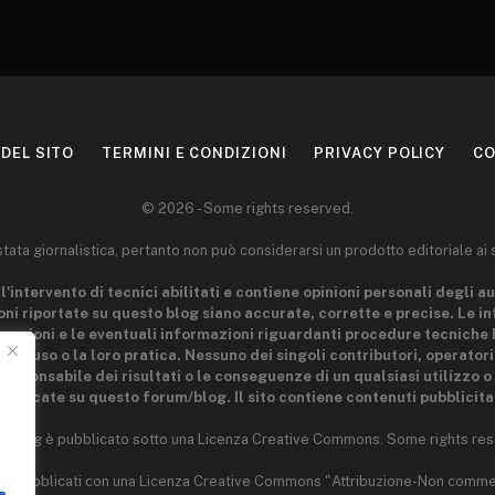
DEL SITO
TERMINI E CONDIZIONI
PRIVACY POLICY
CO
© 2026 - Some rights reserved.
ta giornalistica, pertanto non può considerarsi un prodotto editoriale ai 
l'intervento di tecnici abilitati e contiene opinioni personali degli au
ni riportate su questo blog siano accurate, corrette e precise. Le i
 nozioni e le eventuali informazioni riguardanti procedure tecniche 
 loro uso o la loro pratica. Nessuno dei singoli contributori, operator
esponsabile dei risultati o le conseguenze di un qualsiasi utilizzo o 
ubblicate su questo forum/blog. Il sito contiene contenuti pubblicitar
o blog è pubblicato sotto una Licenza Creative Commons. Some rights res
 sono pubblicati con una Licenza Creative Commons "Attribuzione-Non comme