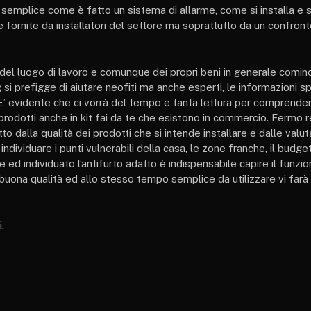
e semplice come è fatto un sistema di allarme, come si installa e si
 fornite da installatori del settore ma soprattutto da un confront
del luogo di lavoro e comunque dei propri beni in generale cominc
si prefigge di aiutare neofiti ma anche esperti, le informazioni s
. E’ evidente che ci vorrà del tempo e tanta lettura per comprend
i prodotti anche in kit fai da te che esistono in commercio. Fermo
o dalla qualità dei prodotti che si intende installare e dalle valut
ividuare i punti vulnerabili della casa, le zone franche, il budge
e ed individuato l’antifurto adatto è indispensabile capire il funz
 buona qualità ed allo stesso tempo semplice da utilizzare vi farà 
.