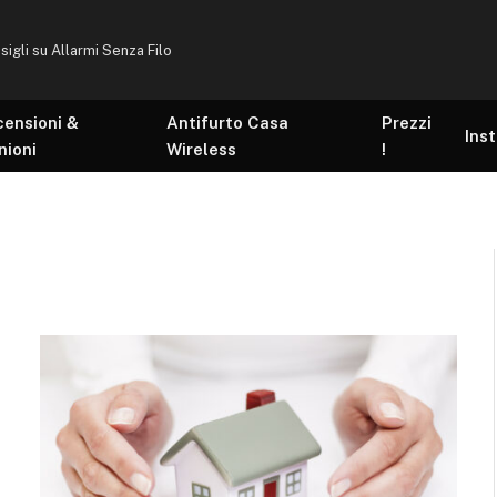
sigli su Allarmi Senza Filo
censioni &
Antifurto Casa
Prezzi
Inst
nioni
Wireless
!