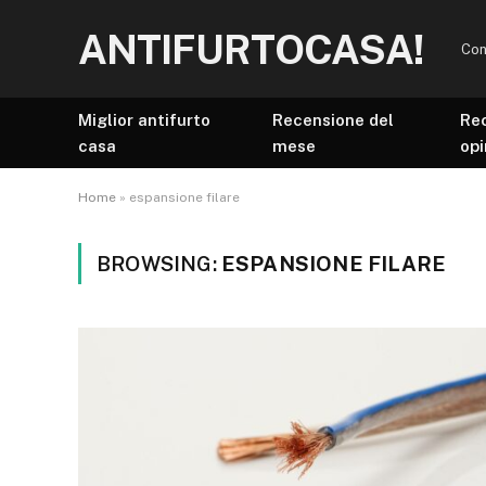
ANTIFURTOCASA!
Con
Miglior antifurto
Recensione del
Re
casa
mese
opi
Home
»
espansione filare
BROWSING:
ESPANSIONE FILARE