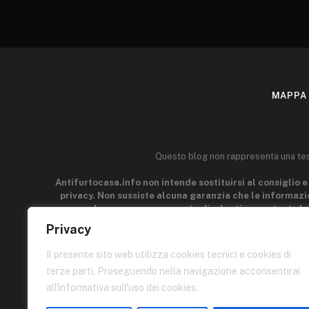
MAPPA 
Questo blog non rappresenta una testa
Antifurtocasa.info non intende sostituirsi al consiglio e 
privacy. Non sussiste alcuna garanzia che le informazio
generale e a scopo puramente divulgativo, pertanto le
acquisire la manualità e l'esperienza indispensabili per il
Privacy
parti connesse a Antifurtocasa.info può esser ritenuto r
p
Il presente sito web utilizza cookies tecnici e cookies di
terze parti. Proseguendo nella navigazione acconsentirai
Quest
all'informativa sull'uso dei cookies.
I contenuti di queste pagine sono di proprietà dell'autore e