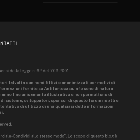
NTATTI
sensi della legge n. 62 del 7.03.2001.
tori talvolta con nomi fittizi o anonimizzati per motivi di
nformazioni fornite su Antifurtocasa.info sono di natura
hanno fine unicamente illustrativo e non permettono di
i di sistema, sviluppatori, sponsor di questo forum né altre
tentativo di utilizzo di una qualsiasi delle informazioni
i.
erved.
rciale-Condividi allo stesso modo". Lo scopo di questo blog è