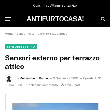
Consigli su Allarmi Senza Filo
ANTIFURTOCASA!
Home
»
Sensori esterno per terrazzo attico
SENSORI ESTERNO
Sensori esterno per terrazzo
attico
By
Massimiliano Rocca
9 Novembre 2013
Updated:
12
Luglio 2023
Nessun commento
1 Min Read