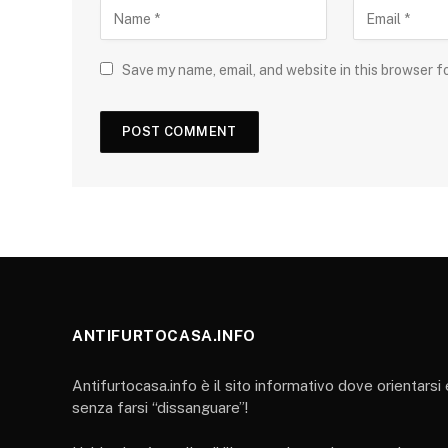
Save my name, email, and website in this browser f
ANTIFURTOCASA.INFO
Antifurtocasa.info è il sito informativo dove orientarsi
senza farsi “dissanguare”!