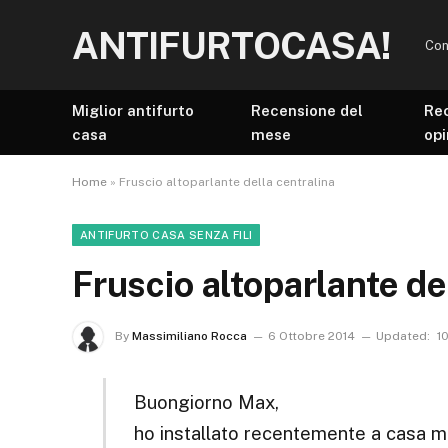
ANTIFURTOCASA!
Con
Miglior antifurto
Recensione del
Re
casa
mese
opi
Home
»
Fruscio altoparlante della centralina
ANTIFURTO CASA SENZA FILI
Fruscio altoparlante de
By
Massimiliano Rocca
6 Ottobre 2014
Updated:
1
Buongiorno Max,
ho installato recentemente a casa m