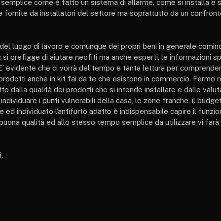
e semplice come è fatto un sistema di allarme, come si installa e si
 fornite da installatori del settore ma soprattutto da un confront
del luogo di lavoro e comunque dei propri beni in generale cominc
si prefigge di aiutare neofiti ma anche esperti, le informazioni s
. E’ evidente che ci vorrà del tempo e tanta lettura per comprend
i prodotti anche in kit fai da te che esistono in commercio. Fermo
o dalla qualità dei prodotti che si intende installare e dalle valut
ividuare i punti vulnerabili della casa, le zone franche, il budge
e ed individuato l’antifurto adatto è indispensabile capire il funz
 buona qualità ed allo stesso tempo semplice da utilizzare vi farà 
.