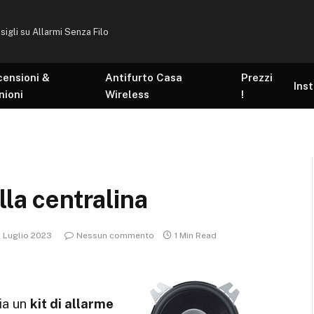
sigli su Allarmi Senza Filo
censioni &
Antifurto Casa
Prezzi
Inst
nioni
Wireless
!
lla centralina
0 Luglio 2023
Nessun commento
1 Min Read
ia un
kit di allarme