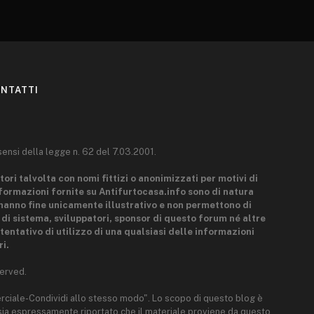
NTATTI
sensi della legge n. 62 del 7.03.2001.
tori talvolta con nomi fittizi o anonimizzati per motivi di
nformazioni fornite su Antifurtocasa.info sono di natura
hanno fine unicamente illustrativo e non permettono di
i di sistema, sviluppatori, sponsor di questo forum né altre
tentativo di utilizzo di una qualsiasi delle informazioni
i.
erved.
rciale-Condividi allo stesso modo". Lo scopo di questo blog è
e sia espressamente riportato che il materiale proviene da questo