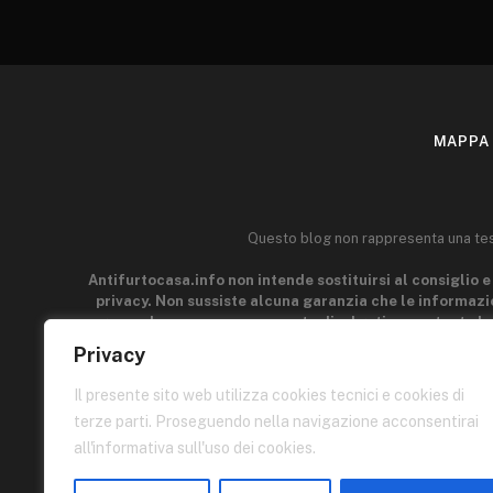
MAPPA 
Questo blog non rappresenta una testa
Antifurtocasa.info non intende sostituirsi al consiglio e 
privacy. Non sussiste alcuna garanzia che le informazio
generale e a scopo puramente divulgativo, pertanto le
acquisire la manualità e l'esperienza indispensabili per il
Privacy
parti connesse a Antifurtocasa.info può esser ritenuto r
p
Il presente sito web utilizza cookies tecnici e cookies di
terze parti. Proseguendo nella navigazione acconsentirai
Quest
all'informativa sull'uso dei cookies.
I contenuti di queste pagine sono di proprietà dell'autore e
quello di condividere informazioni, quindi siete liberi di prend