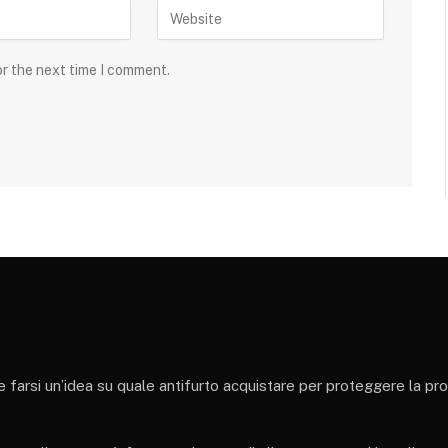
or the next time I comment.
 e farsi un’idea su quale antifurto acquistare per proteggere la pr