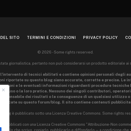
DEL SITO
TERMINI E CONDIZIONI
PRIVACY POLICY
CO
© 2026 - Some rights reserved.
ta giornalistica, pertanto non può considerarsi un prodotto editoriale ai 
l'intervento di tecnici abilitati e contiene opinioni personali degli au
ni riportate su questo blog siano accurate, corrette e precise. Le i
 nozioni e le eventuali informazioni riguardanti procedure tecniche 
 loro uso o la loro pratica. Nessuno dei singoli contributori, operator
esponsabile dei risultati o le conseguenze di un qualsiasi utilizzo o 
ubblicate su questo forum/blog. Il sito contiene contenuti pubblicitar
o blog è pubblicato sotto una Licenza Creative Commons. Some rights res
 sono pubblicati con una Licenza Creative Commons "Attribuzione-Non comme
ere quello che scrivo, copiarlo, pubblicarlo e diffonderlo — a condizione ch