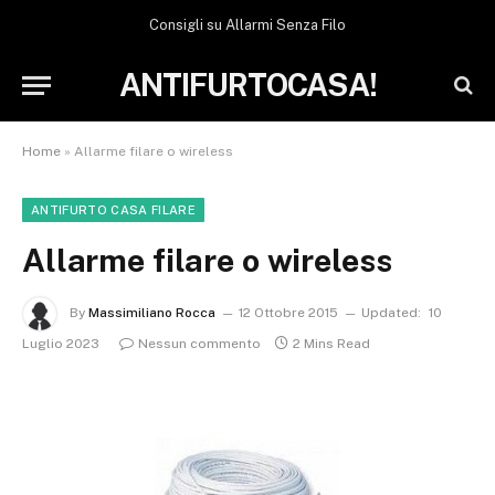
Consigli su Allarmi Senza Filo
ANTIFURTOCASA!
Home
»
Allarme filare o wireless
ANTIFURTO CASA FILARE
Allarme filare o wireless
By
Massimiliano Rocca
12 Ottobre 2015
Updated:
10
Luglio 2023
Nessun commento
2 Mins Read