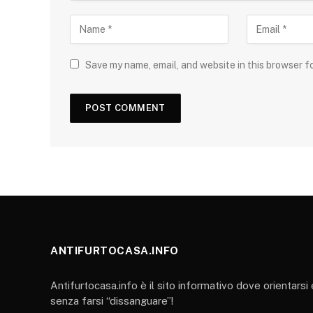
Save my name, email, and website in this browser f
ANTIFURTOCASA.INFO
Antifurtocasa.info è il sito informativo dove orientarsi
senza farsi “dissanguare”!