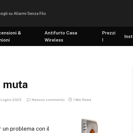
sigli su Allarmi Senza Filo
censioni &
Antifurto Casa
Prezzi
Inst
nioni
Wireless
!
a muta
 Luglio 2023
Nessun commento
1 Min Read
r un problema con il