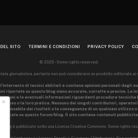
DEL SITO
TERMINI E CONDIZIONI
PRIVACY POLICY
CO
© 2026 - Some rights reserved.
ta giornalistica, pertanto non può considerarsi un prodotto editoriale ai 
l'intervento di tecnici abilitati e contiene opinioni personali degli au
ni riportate su questo blog siano accurate, corrette e precise. Le i
 nozioni e le eventuali informazioni riguardanti procedure tecniche 
 loro uso o la loro pratica. Nessuno dei singoli contributori, operator
esponsabile dei risultati o le conseguenze di un qualsiasi utilizzo o 
ubblicate su questo forum/blog. Il sito contiene contenuti pubblicitar
o blog è pubblicato sotto una Licenza Creative Commons. Some rights res