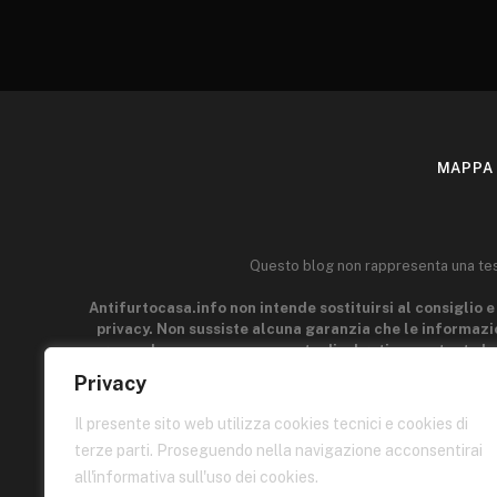
MAPPA 
Questo blog non rappresenta una testa
Antifurtocasa.info non intende sostituirsi al consiglio e 
privacy. Non sussiste alcuna garanzia che le informazio
generale e a scopo puramente divulgativo, pertanto le
acquisire la manualità e l'esperienza indispensabili per il
Privacy
parti connesse a Antifurtocasa.info può esser ritenuto r
p
Il presente sito web utilizza cookies tecnici e cookies di
terze parti. Proseguendo nella navigazione acconsentirai
Quest
all'informativa sull'uso dei cookies.