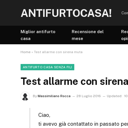
ANTIFURTOCASA!
Con
Miglior antifurto
Recensione del
Re
casa
mese
opi
Home
»
Test allarme con sirena muta
ANTIFURTO CASA SENZA FILI
Test allarme con siren
By
Massimiliano Rocca
28 Luglio 2016
Updated:
10
Ciao,
ti avevo già contattato in passato pe