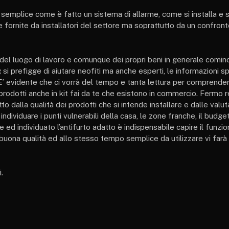
e semplice come è fatto un sistema di allarme, come si installa e si
 fornite da installatori del settore ma soprattutto da un confront
del luogo di lavoro e comunque dei propri beni in generale cominc
si prefigge di aiutare neofiti ma anche esperti, le informazioni s
. E’ evidente che ci vorrà del tempo e tanta lettura per comprend
i prodotti anche in kit fai da te che esistono in commercio. Fermo
o dalla qualità dei prodotti che si intende installare e dalle valut
ividuare i punti vulnerabili della casa, le zone franche, il budge
e ed individuato l’antifurto adatto è indispensabile capire il funz
 buona qualità ed allo stesso tempo semplice da utilizzare vi farà 
.