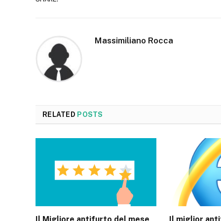
Massimiliano Rocca
RELATED
POSTS
Il Migliore antifurto del mese
Il miglior ant