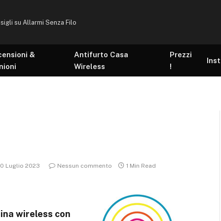
sigli su Allarmi Senza Filo
censioni &
Antifurto Casa
Prezzi
Inst
nioni
Wireless
!
10 Luglio 2023
Nessun commento
1 Min Read
ina wireless con