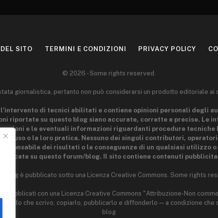
DEL SITO
TERMINI E CONDIZIONI
PRIVACY POLICY
CO
© 2026 - Some rights reserved.
ta giornalistica, pertanto non può considerarsi un prodotto editoriale ai 
l'intervento di tecnici abilitati e contiene opinioni personali degli au
ni riportate su questo blog siano accurate, corrette e precise. Le i
 nozioni e le eventuali informazioni riguardanti procedure tecniche 
 loro uso o la loro pratica. Nessuno dei singoli contributori, operator
esponsabile dei risultati o le conseguenze di un qualsiasi utilizzo o 
ubblicate su questo forum/blog. Il sito contiene contenuti pubblicitar
o blog è pubblicato sotto una Licenza Creative Commons. Some rights res
 sono pubblicati con una Licenza Creative Commons "Attribuzione-Non comme
ere quello che scrivo, copiarlo, pubblicarlo e diffonderlo — a condizione ch
blog