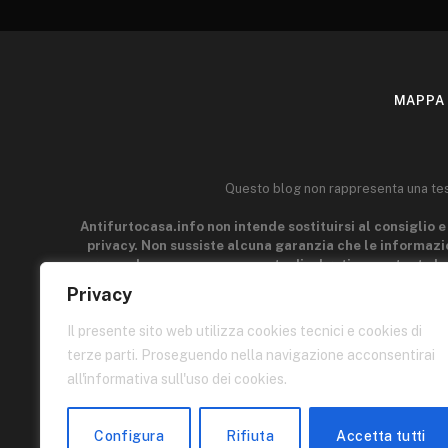
MAPPA 
Questo blog non rappresenta una testa
Antifurtocasa.info non intende sostituirsi al consiglio e 
privacy. Non sussiste alcuna garanzia che le informazio
generale e a scopo puramente divulgativo, pertanto le
acquisire la manualità e l'esperienza indispensabili per il
Privacy
parti connesse a Antifurtocasa.info può esser ritenuto r
p
Il presente sito web utilizza cookies tecnici e cookies di
terze parti. Proseguendo nella navigazione acconsentirai
Quest
all'informativa sull'uso dei cookies.
I contenuti di queste pagine sono di proprietà dell'autore e
quello di condividere informazioni, quindi siete liberi di prend
Configura
Rifiuta
Accetta tutti