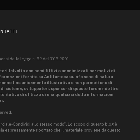
NTATTI
sensi della legge n. 62 del 7.03.2001.
tori talvolta con nomi fittizi o anonimizzati per motivi di
nformazioni fornite su Antifurtocasa.info sono di natura
hanno fine unicamente illustrativo e non permettono di
i di sistema, sviluppatori, sponsor di questo forum né altre
tentativo di utilizzo di una qualsiasi delle informazioni
i.
erved.
rciale-Condividi allo stesso modo". Lo scopo di questo blog è
e sia espressamente riportato che il materiale proviene da questo