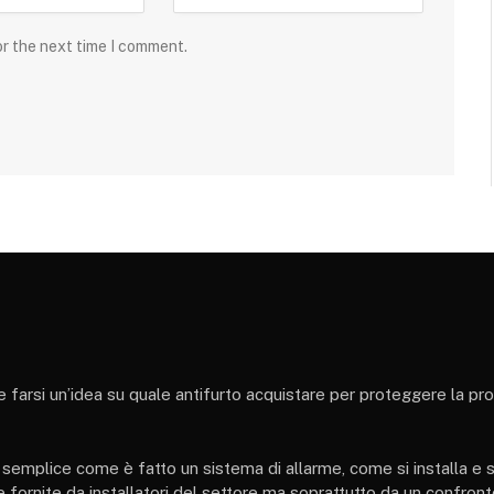
or the next time I comment.
 e farsi un’idea su quale antifurto acquistare per proteggere la pr
e semplice come è fatto un sistema di allarme, come si installa e si
 fornite da installatori del settore ma soprattutto da un confront