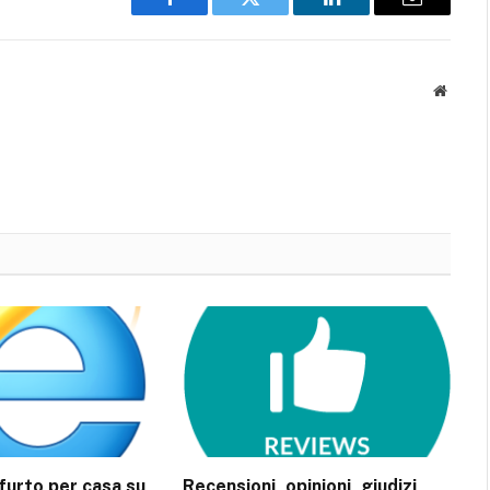
Facebook
Twitter
LinkedIn
Email
Websit
ifurto per casa su
Recensioni, opinioni, giudizi,