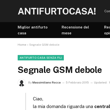
ANTIFURTOCASA!
Con
Miglior antifurto
Recensione del
Re
casa
mese
opi
Home
»
Segnale GSM debole
ANTIFURTO CASA SENZA FILI
Segnale GSM debole
By
Massimiliano Rocca
5 Febbraio 2015
Updated:
Ciao,
la mia domanda riguarda una
central