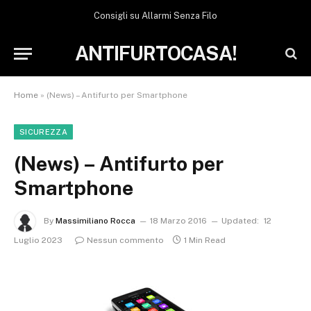
Consigli su Allarmi Senza Filo
ANTIFURTOCASA!
Home
»
(News) – Antifurto per Smartphone
SICUREZZA
(News) – Antifurto per
Smartphone
By
Massimiliano Rocca
18 Marzo 2016
Updated:
12
Luglio 2023
Nessun commento
1 Min Read