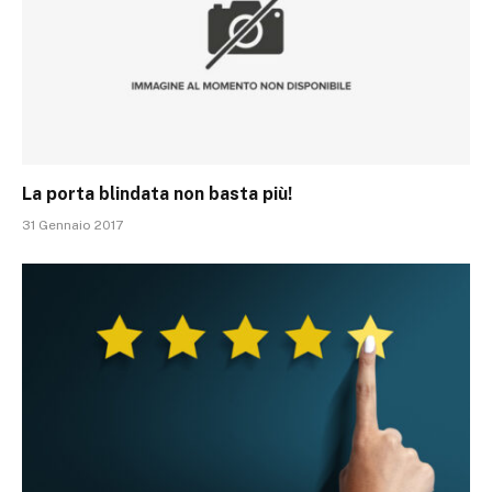
La porta blindata non basta più!
31 Gennaio 2017