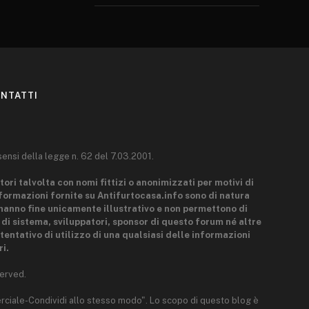
NTATTI
sensi della legge n. 62 del 7.03.2001.
tori talvolta con nomi fittizi o anonimizzati per motivi di
nformazioni fornite su Antifurtocasa.info sono di natura
hanno fine unicamente illustrativo e non permettono di
i di sistema, sviluppatori, sponsor di questo forum né altre
tentativo di utilizzo di una qualsiasi delle informazioni
i.
erved.
rciale-Condividi allo stesso modo". Lo scopo di questo blog è