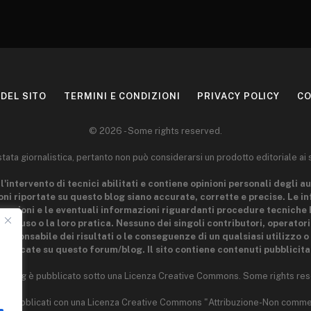
DEL SITO
TERMINI E CONDIZIONI
PRIVACY POLICY
CO
© 2026 - Some rights reserved.
ta giornalistica, pertanto non può considerarsi un prodotto editoriale ai 
l'intervento di tecnici abilitati e contiene opinioni personali degli au
ni riportate su questo blog siano accurate, corrette e precise. Le i
 nozioni e le eventuali informazioni riguardanti procedure tecniche 
 loro uso o la loro pratica. Nessuno dei singoli contributori, operator
esponsabile dei risultati o le conseguenze di un qualsiasi utilizzo o 
ubblicate su questo forum/blog. Il sito contiene contenuti pubblicitar
o blog è pubblicato sotto una Licenza Creative Commons. Some rights res
 sono pubblicati con una Licenza Creative Commons "Attribuzione-Non comme