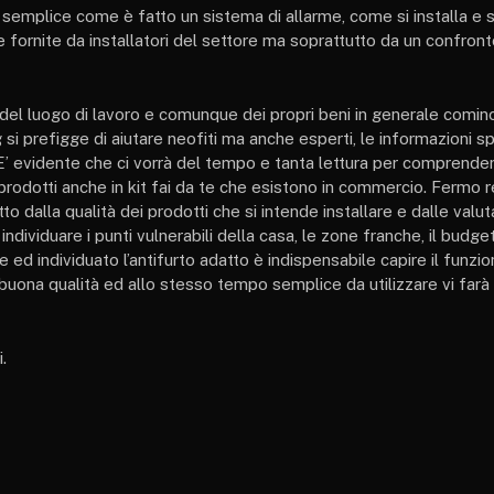
e semplice come è fatto un sistema di allarme, come si installa e si
 fornite da installatori del settore ma soprattutto da un confront
del luogo di lavoro e comunque dei propri beni in generale cominc
si prefigge di aiutare neofiti ma anche esperti, le informazioni s
. E’ evidente che ci vorrà del tempo e tanta lettura per comprend
i prodotti anche in kit fai da te che esistono in commercio. Fermo
o dalla qualità dei prodotti che si intende installare e dalle valut
ividuare i punti vulnerabili della casa, le zone franche, il budge
e ed individuato l’antifurto adatto è indispensabile capire il funz
 buona qualità ed allo stesso tempo semplice da utilizzare vi farà 
.