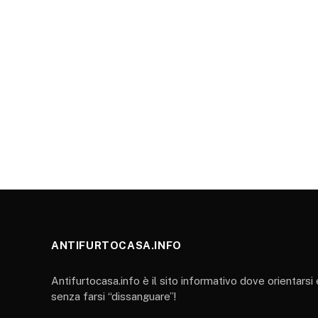
ANTIFURTOCASA.INFO
Antifurtocasa.info è il sito informativo dove orientarsi
senza farsi “dissanguare”!