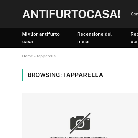
ANTIFURTOCASA!
Con
Miglior antifurto
Recensione del
Re
casa
mese
opi
Home
»
tapparella
BROWSING:
TAPPARELLA