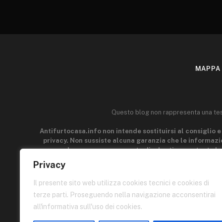
MAPPA 
Questo blog non rappresenta una testa
Antifurtocasa.info non intende sostituirsi al consiglio e 
privacy. Non sussiste alcuna garanzia che le informazio
generale e a scopo puramente divulgativo, pertanto le
acquisire la manualità e l'esperienza indispensabili per il
Privacy
parti connesse a Antifurtocasa.info può esser ritenuto r
p
Il presente sito web utilizza cookies tecnici e cookies di
terze parti. Proseguendo nella navigazione acconsentirai
Quest
all'informativa sull'uso dei cookies.
I contenuti di queste pagine sono di proprietà dell'autore e