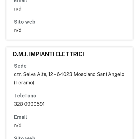
Email
n/d
Sito web
n/d
D.M.I. IMPIANTI ELETTRICI
Sede
ctr. Selva Alta, 12 – 64023 Mosciano Sant’Angelo
(Teramo)
Telefono
328 0999591
Email
n/d
Sito web