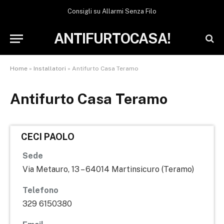
Consigli su Allarmi Senza Filo
ANTIFURTOCASA!
Home
»
Installatori
»
Antifurto Casa Teramo
Antifurto Casa Teramo
CECI PAOLO
Sede
Via Metauro, 13 – 64014 Martinsicuro (Teramo)
Telefono
329 6150380