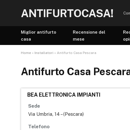
ANTIFURTOCASA!
Con
Miglior antifurto
Recensione del
Re
casa
mese
opi
Home
»
Installatori
»
Antifurto Casa Pescara
Antifurto Casa Pescar
BEA ELETTRONICA IMPIANTI
Sede
Via Umbria, 14 – (Pescara)
Telefono