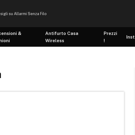
sigli su Allarmi Senza Filo
censioni &
Antifurto Casa
Prezzi
Inst
nioni
Wireless
!
a