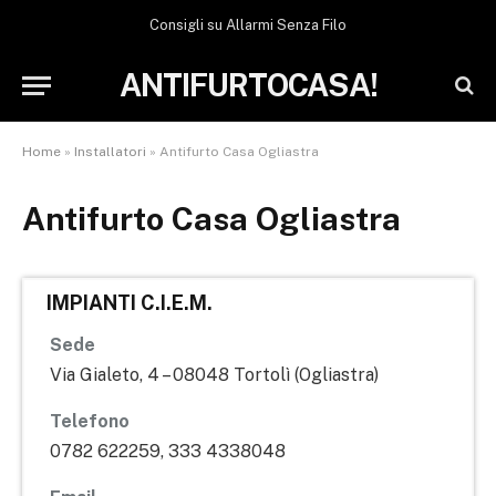
Consigli su Allarmi Senza Filo
ANTIFURTOCASA!
Home
»
Installatori
»
Antifurto Casa Ogliastra
Antifurto Casa Ogliastra
IMPIANTI C.I.E.M.
Sede
Via Gialeto, 4 – 08048 Tortolì (Ogliastra)
Telefono
0782 622259, 333 4338048