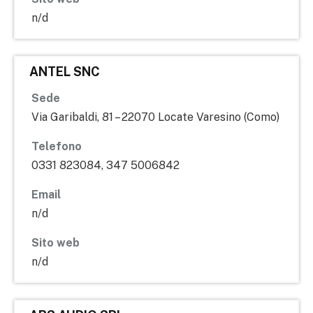
n/d
ANTEL SNC
Sede
Via Garibaldi, 81 – 22070 Locate Varesino (Como)
Telefono
0331 823084, 347 5006842
Email
n/d
Sito web
n/d