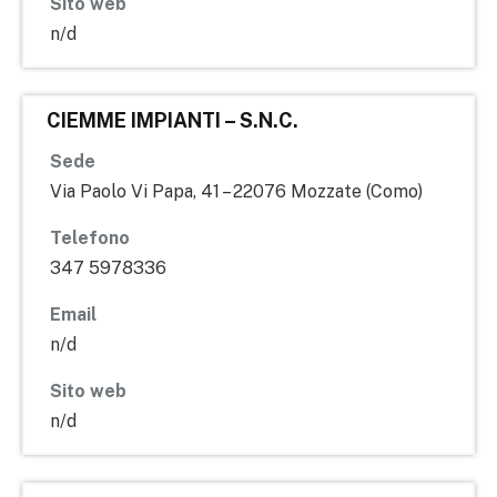
Sito web
n/d
CIEMME IMPIANTI – S.N.C.
Sede
Via Paolo Vi Papa, 41 – 22076 Mozzate (Como)
Telefono
347 5978336
Email
n/d
Sito web
n/d