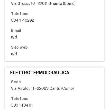
Via Grossi, 16 – 22011 Griante (Como)
Telefono
0344 40292
Email
n/d
Sito web
n/d
ELETTROTERMOIDRAULICA
Sede
Via Airoldi, 11 – 22063 Cantù (Como)
Telefono
339 1434111