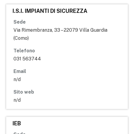
I.S.I. IMPIANTI DI SICUREZZA
Sede
Via Rimembranza, 33 – 22079 Villa Guardia
(Como)
Telefono
031 563744
Email
n/d
Sito web
n/d
IEB