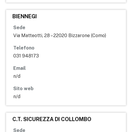
BIENNEGI
Sede
Via Matteotti, 28 – 22020 Bizzarone (Como)
Telefono
031 948173
Email
n/d
Sito web
n/d
C.T. SICUREZZA DI COLLOMBO
Sede