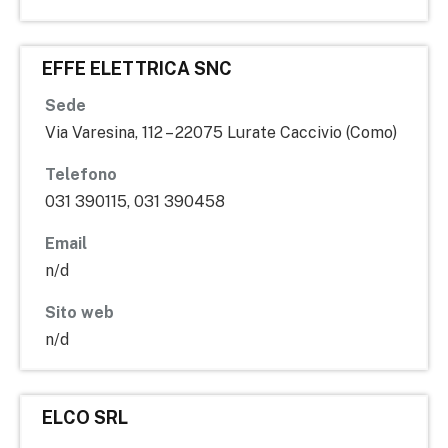
EFFE ELETTRICA SNC
Sede
Via Varesina, 112 – 22075 Lurate Caccivio (Como)
Telefono
031 390115, 031 390458
Email
n/d
Sito web
n/d
ELCO SRL