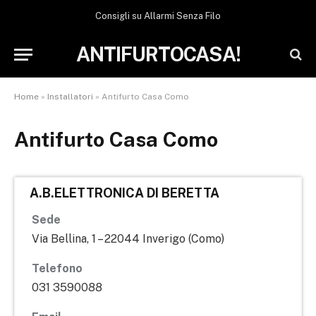
Consigli su Allarmi Senza Filo
ANTIFURTOCASA!
Home
»
Installatori
»
Antifurto Casa Como
Antifurto Casa Como
A.B.ELETTRONICA DI BERETTA
Sede
Via Bellina, 1 – 22044 Inverigo (Como)
Telefono
031 3590088