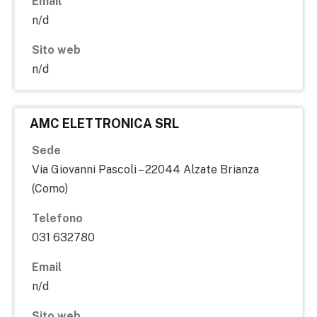
Email
n/d
Sito web
n/d
AMC ELETTRONICA SRL
Sede
Via Giovanni Pascoli – 22044 Alzate Brianza
(Como)
Telefono
031 632780
Email
n/d
Sito web