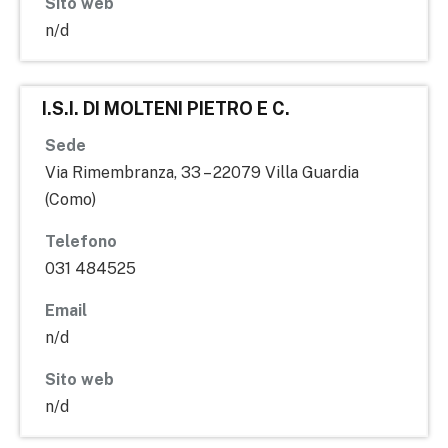
Sito web
n/d
I.S.I. DI MOLTENI PIETRO E C.
Sede
Via Rimembranza, 33 – 22079 Villa Guardia
(Como)
Telefono
031 484525
Email
n/d
Sito web
n/d