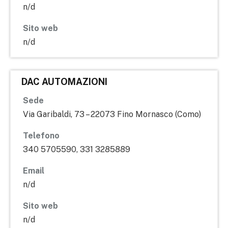
n/d
Sito web
n/d
DAC AUTOMAZIONI
Sede
Via Garibaldi, 73 – 22073 Fino Mornasco (Como)
Telefono
340 5705590, 331 3285889
Email
n/d
Sito web
n/d